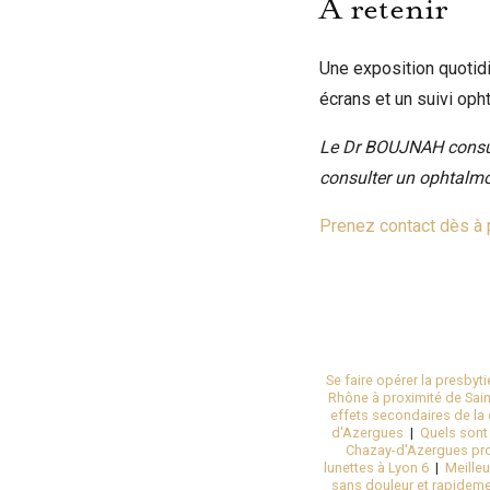
À retenir
Une exposition quotidi
écrans et un suivi oph
Le Dr BOUJNAH consul
consulter un ophtalmol
Prenez contact dès à 
Se faire opérer la presbyt
Rhône à proximité de Sain
effets secondaires de la c
d'Azergues
|
Quels sont 
Chazay-d'Azergues pr
lunettes à Lyon 6
|
Meilleu
sans douleur et rapideme