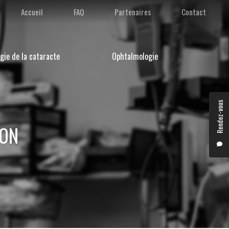
condaire
Accueil
FAQ
Partenaires
Contact
gie de la cataracte
Ophtalmologie
Rendez-vous
YON