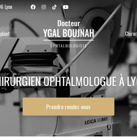
Navigation se
06 Lyon
plant
Chirur
IRURGIEN OPHTALMOLOGUE À L
Prendre rendez-vous