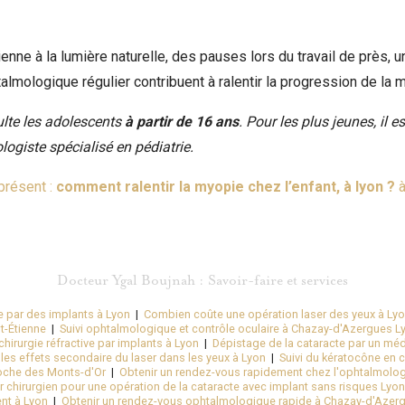
enne à la lumière naturelle, des pauses lors du travail de près,
talmologique régulier contribuent à ralentir la progression de la 
te les adolescents
à partir de 16 ans
. Pour les plus jeunes, il e
ogiste spécialisé en pédiatrie.
présent :
comment ralentir la myopie chez l’enfant, à lyon ?
à
Docteur Ygal Boujnah : Savoir-faire et services
ie par des implants à Lyon
|
Combien coûte une opération laser des yeux à Lyon
t-Étienne
|
Suivi ophtalmologique et contrôle oculaire à Chazay-d'Azergues L
hirurgie réfractive par implants à Lyon
|
Dépistage de la cataracte par un méd
les effets secondaire du laser dans les yeux à Lyon
|
Suivi du kératocône en 
oche des Monts-d'Or
|
Obtenir un rendez-vous rapidement chez l'ophtalmolog
r chirurgien pour une opération de la cataracte avec implant sans risques Lyon
nt à Lyon
|
Obtenir un rendez-vous ophtalmologique rapide à Chazay-d'Azer