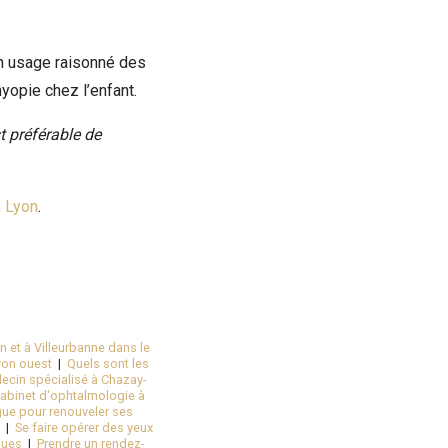
 un usage raisonné des
myopie chez l’enfant.
st préférable de
 Lyon
.
 et à Villeurbanne dans le
yon ouest
|
Quels sont les
ecin spécialisé à Chazay-
cabinet d'ophtalmologie à
ue pour renouveler ses
|
Se faire opérer des yeux
gues
|
Prendre un rendez-